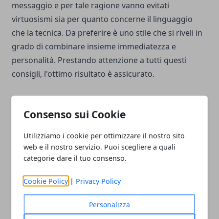
messaggio e per tale ragione vanno evitati
virtuosismi sia per quanto concerne il linguaggio
che la tecnica. Da preferire è uno stile che si riveli in
grado di combinare insieme immediatezza e
personalità. Prestando attenzione a tutti questi
consigli, l'ottimo risultato è assicurato.
Consenso sui Cookie
Utilizziamo i cookie per ottimizzare il nostro sito
Facebook
Twitter
Whatsapp
web e il nostro servizio. Puoi scegliere a quali
categorie dare il tuo consenso.
Cookie Policy
|
Privacy Policy
Articolo Precedente
Articolo Successivo
Come scegliere una porta
4 suggerimenti e
Personalizza
blindata: caratteristiche da
strumenti per creare post