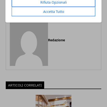
considerare
perfetti sui social media
Rifiuta Opzionali
Accetta Tutto
Redazione
ARTICOLI CORRELATI