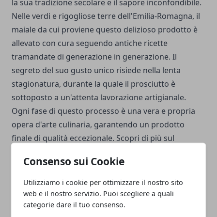
la sua tradizione secolare e il sapore inconfondibile.
Nelle verdi e rigogliose terre dell'Emilia-Romagna, il
maiale da cui proviene questo delizioso prodotto è
allevato con cura seguendo antiche ricette
tramandate di generazione in generazione. Il
segreto del suo gusto unico risiede nella lenta
stagionatura, durante la quale il prosciutto è
sottoposto a un'attenta lavorazione artigianale.
Ogni fase di questo processo è una vera e propria
opera d'arte culinaria, garantendo un prodotto
finale di qualità eccezionale. Scopri di più sul
Prosciutto Crudo di Parma e immergiti nella cultura
Consenso sui Cookie
gastronomica italiana visitando il link al sito di
Valtermina
dove potrai avere ulteriori informazioni.
Utilizziamo i cookie per ottimizzare il nostro sito
web e il nostro servizio. Puoi scegliere a quali
categorie dare il tuo consenso.