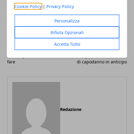
Cookie Policy
|
Privacy Policy
Facebook
Twitter
Whatsapp
Personalizza
Rifiuta Opzionali
Accetta Tutto
Articolo Precedente
Articolo Successivo
Wc che perde: ecco cosa
Come prenotare un evento
fare
di capodanno in anticipo
Redazione